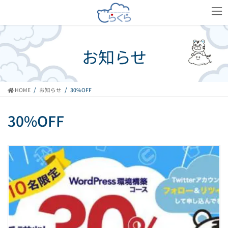
コ
ナ
ン
ビ
テ
ゲ
ン
ー
ツ
シ
お知らせ
へ
ョ
ス
ン
キ
に
ッ
移
HOME
お知らせ
30%OFF
プ
動
30%OFF