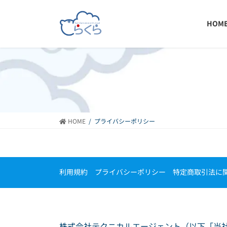
コ
ナ
ン
ビ
HOM
テ
ゲ
ン
ー
ツ
シ
へ
ョ
ス
ン
キ
に
ッ
移
プ
動
HOME
プライバシーポリシー
利用規約
プライバシーポリシー
特定商取引法に
株式会社テクニカルエージェント（以下「当