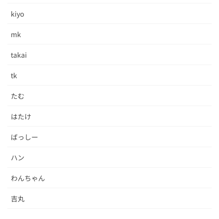
kiyo
mk
takai
tk
たむ
はたけ
ばっしー
ハン
わんちゃん
吉丸