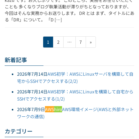
ことも 多くなりブログ執筆活動が滞りがちとなっておりますが、
今回はそんな実務からお送りします。 DR とは まず、タイトルにあ
る「DR」について。 「D […]
投
固
固
固
1
2
…
7
»
稿
定
定
定
ペ
ペ
ペ
ナ
新着記事
ー
ー
ー
ビ
ジ
ジ
ジ
2026年7月14日
AWS初学：AWSにLinuxサーバを構築して自
ゲ
宅からSSHでアクセスする(2/2)
ー
2026年7月14日
AWS初学：AWSにLinuxを構築して自宅から
シ
SSHでアクセスする(1/2)
ョ
2026年7月9日
AWS
hiro
AWS環境イメージ(AWSと外部ネット
ン
ワークの通信)
カテゴリー