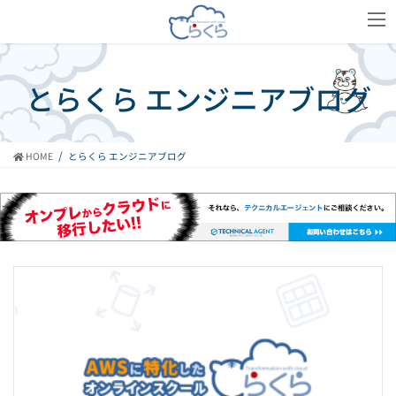
コ
ナ
ン
ビ
テ
ゲ
ン
ー
ツ
シ
とらくら エンジニアブログ
へ
ョ
ス
ン
キ
に
ッ
移
HOME
とらくら エンジニアブログ
プ
動