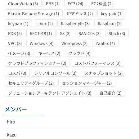
CloudWatch
(5)
EBS
(1)
EC2
(24)
EC2料金
(2)
Elastic Bolume Storage
(1)
IPアドレス
(2)
key-pair
(1)
keypair
(1)
Linux
(2)
RaspberryPi
(3)
Raspbian
(2)
RDS
(5)
RFC1918
(1)
S3
(3)
SAA-C03
(3)
Slack
(3)
VPC
(3)
Windows
(4)
Wordpress
(2)
Zabbix
(4)
イメージ
(3)
キーペア
(2)
クラウド
(4)
クラウドプラクティショナー
(2)
コストパフォーマンス
(2)
コスパ
(3)
シリアルコンソール
(2)
スナップショット
(2)
セキュリティグループ
(2)
セッションマネージャー
(2)
ソリューションアーキテクト アソシエイト
(3)
自己紹介
(2)
メンバー
hiro
kazu