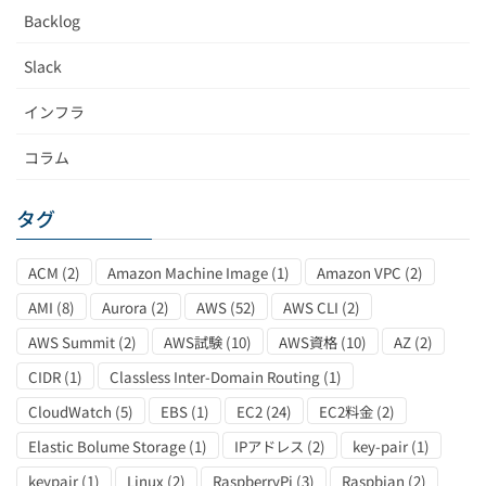
Backlog
Slack
インフラ
コラム
タグ
ACM
(2)
Amazon Machine Image
(1)
Amazon VPC
(2)
AMI
(8)
Aurora
(2)
AWS
(52)
AWS CLI
(2)
AWS Summit
(2)
AWS試験
(10)
AWS資格
(10)
AZ
(2)
CIDR
(1)
Classless Inter-Domain Routing
(1)
CloudWatch
(5)
EBS
(1)
EC2
(24)
EC2料金
(2)
Elastic Bolume Storage
(1)
IPアドレス
(2)
key-pair
(1)
keypair
(1)
Linux
(2)
RaspberryPi
(3)
Raspbian
(2)