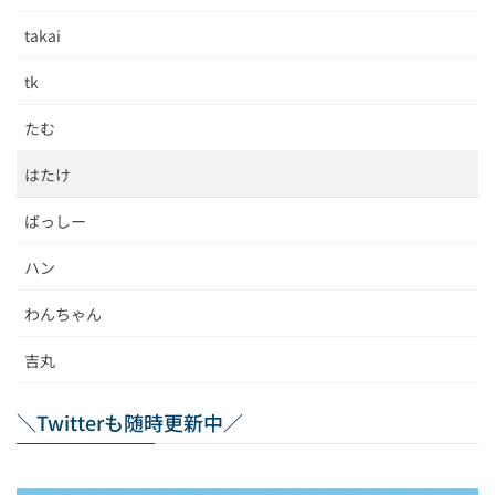
takai
tk
たむ
はたけ
ばっしー
ハン
わんちゃん
吉丸
＼Twitterも随時更新中／