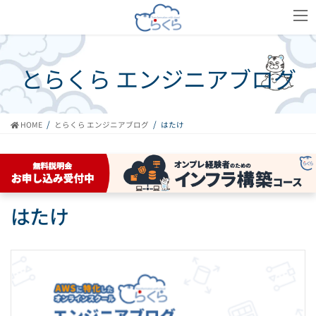
コ
ナ
ン
ビ
テ
ゲ
ン
ー
ツ
シ
とらくら エンジニアブログ
へ
ョ
ス
ン
キ
に
ッ
移
HOME
とらくら エンジニアブログ
はたけ
プ
動
はたけ