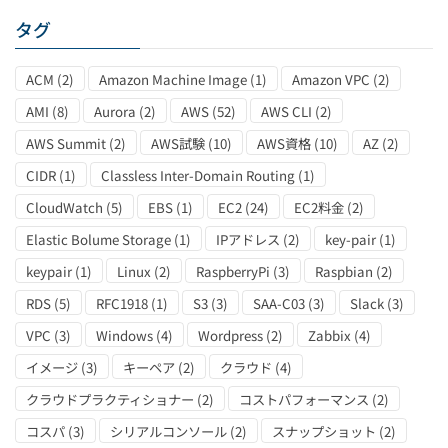
タグ
ACM
(2)
Amazon Machine Image
(1)
Amazon VPC
(2)
AMI
(8)
Aurora
(2)
AWS
(52)
AWS CLI
(2)
AWS Summit
(2)
AWS試験
(10)
AWS資格
(10)
AZ
(2)
CIDR
(1)
Classless Inter-Domain Routing
(1)
CloudWatch
(5)
EBS
(1)
EC2
(24)
EC2料金
(2)
Elastic Bolume Storage
(1)
IPアドレス
(2)
key-pair
(1)
keypair
(1)
Linux
(2)
RaspberryPi
(3)
Raspbian
(2)
RDS
(5)
RFC1918
(1)
S3
(3)
SAA-C03
(3)
Slack
(3)
VPC
(3)
Windows
(4)
Wordpress
(2)
Zabbix
(4)
イメージ
(3)
キーペア
(2)
クラウド
(4)
クラウドプラクティショナー
(2)
コストパフォーマンス
(2)
コスパ
(3)
シリアルコンソール
(2)
スナップショット
(2)