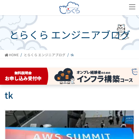
コ
ナ
ン
ビ
テ
ゲ
ン
ー
ツ
シ
とらくら エンジニアブログ
へ
ョ
ス
ン
キ
に
ッ
移
HOME
とらくら エンジニアブログ
tk
プ
動
tk