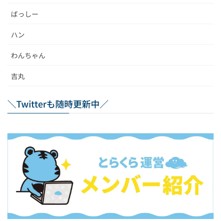
ばっしー
ハン
わんちゃん
吉丸
＼Twitterも随時更新中／