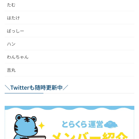
たむ
はたけ
ばっしー
ハン
わんちゃん
吉丸
＼Twitterも随時更新中／