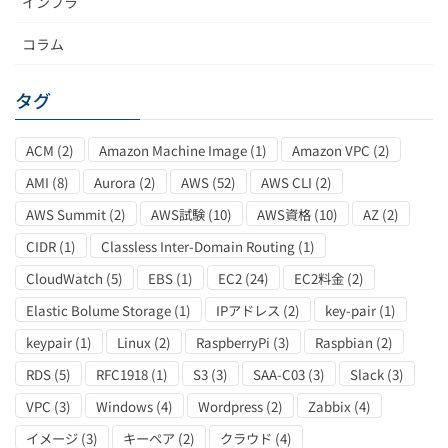
インフラ
コラム
タグ
ACM
(2)
Amazon Machine Image
(1)
Amazon VPC
(2)
AMI
(8)
Aurora
(2)
AWS
(52)
AWS CLI
(2)
AWS Summit
(2)
AWS試験
(10)
AWS資格
(10)
AZ
(2)
CIDR
(1)
Classless Inter-Domain Routing
(1)
CloudWatch
(5)
EBS
(1)
EC2
(24)
EC2料金
(2)
Elastic Bolume Storage
(1)
IPアドレス
(2)
key-pair
(1)
keypair
(1)
Linux
(2)
RaspberryPi
(3)
Raspbian
(2)
RDS
(5)
RFC1918
(1)
S3
(3)
SAA-C03
(3)
Slack
(3)
VPC
(3)
Windows
(4)
Wordpress
(2)
Zabbix
(4)
イメージ
(3)
キーペア
(2)
クラウド
(4)