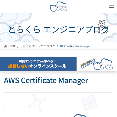
コ
ナ
ン
ビ
テ
ゲ
ン
ー
ツ
シ
とらくら エンジニアブログ
へ
ョ
ス
ン
キ
に
ッ
移
HOME
とらくら エンジニアブログ
AWS Certificate Manager
プ
動
AWS Certificate Manager