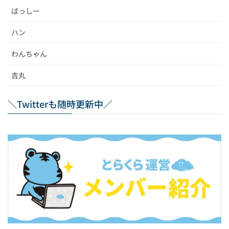
ばっしー
ハン
わんちゃん
吉丸
＼Twitterも随時更新中／