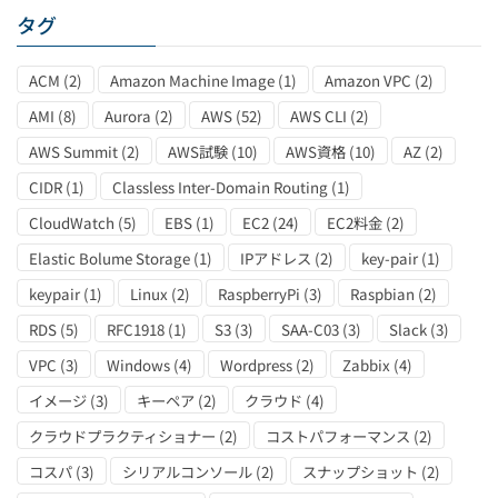
タグ
ACM
(2)
Amazon Machine Image
(1)
Amazon VPC
(2)
AMI
(8)
Aurora
(2)
AWS
(52)
AWS CLI
(2)
AWS Summit
(2)
AWS試験
(10)
AWS資格
(10)
AZ
(2)
CIDR
(1)
Classless Inter-Domain Routing
(1)
CloudWatch
(5)
EBS
(1)
EC2
(24)
EC2料金
(2)
Elastic Bolume Storage
(1)
IPアドレス
(2)
key-pair
(1)
keypair
(1)
Linux
(2)
RaspberryPi
(3)
Raspbian
(2)
RDS
(5)
RFC1918
(1)
S3
(3)
SAA-C03
(3)
Slack
(3)
VPC
(3)
Windows
(4)
Wordpress
(2)
Zabbix
(4)
イメージ
(3)
キーペア
(2)
クラウド
(4)
クラウドプラクティショナー
(2)
コストパフォーマンス
(2)
コスパ
(3)
シリアルコンソール
(2)
スナップショット
(2)