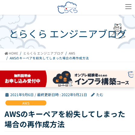
コ
ナ
ン
ビ
テ
ゲ
ン
ー
ツ
シ
とらくら エンジニアブログ
へ
ョ
ス
ン
キ
に
ッ
移
HOME
とらくら エンジニアブログ
AWS
AWSのキーペアを紛失してしまった場合の再作成方法
プ
動
2021年9月6日
/ 最終更新日時 :
2022年9月21日
たむ
AWS
AWSのキーペアを紛失してしまった
場合の再作成方法