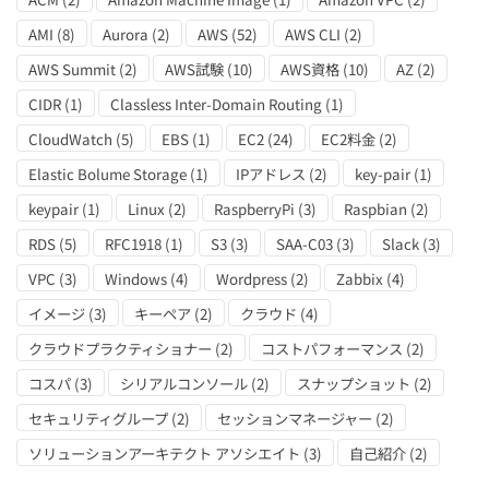
AMI
(8)
Aurora
(2)
AWS
(52)
AWS CLI
(2)
AWS Summit
(2)
AWS試験
(10)
AWS資格
(10)
AZ
(2)
CIDR
(1)
Classless Inter-Domain Routing
(1)
CloudWatch
(5)
EBS
(1)
EC2
(24)
EC2料金
(2)
Elastic Bolume Storage
(1)
IPアドレス
(2)
key-pair
(1)
keypair
(1)
Linux
(2)
RaspberryPi
(3)
Raspbian
(2)
RDS
(5)
RFC1918
(1)
S3
(3)
SAA-C03
(3)
Slack
(3)
VPC
(3)
Windows
(4)
Wordpress
(2)
Zabbix
(4)
イメージ
(3)
キーペア
(2)
クラウド
(4)
クラウドプラクティショナー
(2)
コストパフォーマンス
(2)
コスパ
(3)
シリアルコンソール
(2)
スナップショット
(2)
セキュリティグループ
(2)
セッションマネージャー
(2)
ソリューションアーキテクト アソシエイト
(3)
自己紹介
(2)