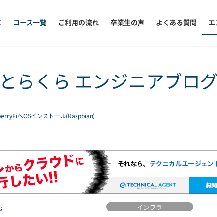
E
コース一覧
ご利用の流れ
卒業生の声
よくある質問
エ
とらくら エンジニアブロ
berryPiへOSインストール(Raspbian)
インフラ
む