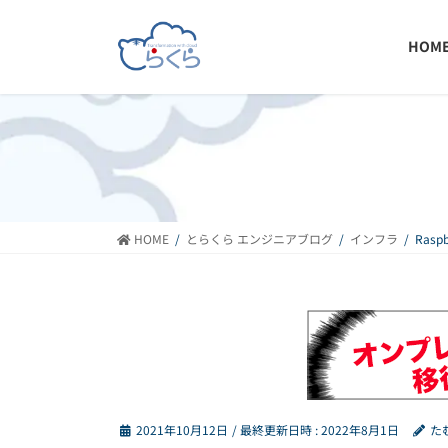
コ
ナ
ン
ビ
HOM
テ
ゲ
ン
ー
ツ
シ
へ
ョ
ス
ン
キ
に
ッ
移
プ
動
HOME
とらくら エンジニアブログ
インフラ
Rasp
2021年10月12日
/ 最終更新日時 :
2022年8月1日
た