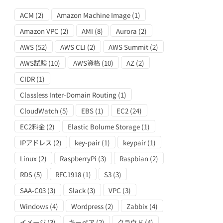
ACM
(2)
Amazon Machine Image
(1)
Amazon VPC
(2)
AMI
(8)
Aurora
(2)
AWS
(52)
AWS CLI
(2)
AWS Summit
(2)
AWS試験
(10)
AWS資格
(10)
AZ
(2)
CIDR
(1)
Classless Inter-Domain Routing
(1)
CloudWatch
(5)
EBS
(1)
EC2
(24)
EC2料金
(2)
Elastic Bolume Storage
(1)
IPアドレス
(2)
key-pair
(1)
keypair
(1)
Linux
(2)
RaspberryPi
(3)
Raspbian
(2)
RDS
(5)
RFC1918
(1)
S3
(3)
SAA-C03
(3)
Slack
(3)
VPC
(3)
Windows
(4)
Wordpress
(2)
Zabbix
(4)
イメージ
(3)
キーペア
(2)
クラウド
(4)