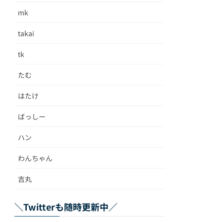
mk
takai
tk
たむ
はたけ
ばっしー
ハン
わんちゃん
吉丸
＼Twitterも随時更新中／