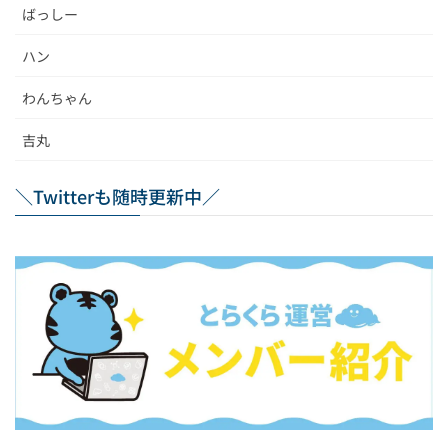
ばっしー
ハン
わんちゃん
吉丸
＼Twitterも随時更新中／