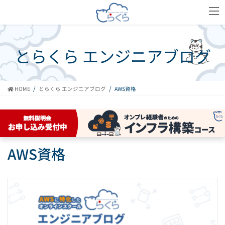
コ
ナ
ン
ビ
テ
ゲ
ン
ー
ツ
シ
とらくら エンジニアブログ
へ
ョ
ス
ン
キ
に
ッ
移
HOME
とらくら エンジニアブログ
AWS資格
プ
動
AWS資格