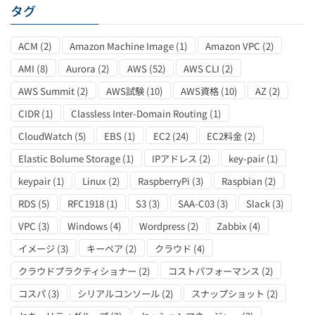
タグ
ACM
(2)
Amazon Machine Image
(1)
Amazon VPC
(2)
AMI
(8)
Aurora
(2)
AWS
(52)
AWS CLI
(2)
AWS Summit
(2)
AWS試験
(10)
AWS資格
(10)
AZ
(2)
CIDR
(1)
Classless Inter-Domain Routing
(1)
CloudWatch
(5)
EBS
(1)
EC2
(24)
EC2料金
(2)
Elastic Bolume Storage
(1)
IPアドレス
(2)
key-pair
(1)
keypair
(1)
Linux
(2)
RaspberryPi
(3)
Raspbian
(2)
RDS
(5)
RFC1918
(1)
S3
(3)
SAA-C03
(3)
Slack
(3)
VPC
(3)
Windows
(4)
Wordpress
(2)
Zabbix
(4)
イメージ
(3)
キーペア
(2)
クラウド
(4)
クラウドプラクティショナー
(2)
コストパフォーマンス
(2)
コスパ
(3)
シリアルコンソール
(2)
スナップショット
(2)